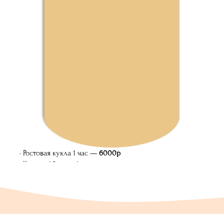
Ростовая кукла 1 час —
6000р
Квесты 1,5 часа: Алиса в
стране чудес, Гарри Поттер,
Легенды Пирата, Форт Боярд,
Фараон Египта — от
10
000р/
час
в будние дни : 1 час -
55
00р